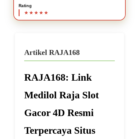
Rating
Artikel RAJA168
RAJA168: Link
Medilol Raja Slot
Gacor 4D Resmi
Terpercaya Situs