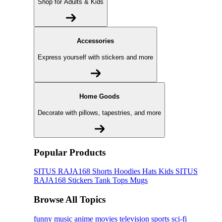
Shop for Adults & Kids
Accessories
Express yourself with stickers and more
Home Goods
Decorate with pillows, tapestries, and more
Popular Products
SITUS RAJA168
Shorts
Hoodies
Hats
Kids SITUS
RAJA168
Stickers
Tank Tops
Mugs
Browse All Topics
funny
music
anime
movies
television
sports
sci-fi