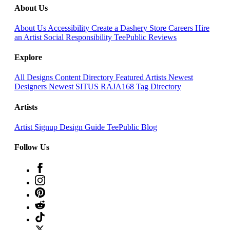
About Us
About Us
Accessibility
Create a Dashery Store
Careers
Hire
an Artist
Social Responsibility
TeePublic Reviews
Explore
All Designs
Content Directory
Featured Artists
Newest
Designers
Newest SITUS RAJA168
Tag Directory
Artists
Artist Signup
Design Guide
TeePublic Blog
Follow Us