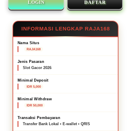
LOGIN
DAFTAR
INFORMASI LENGKAP RAJA168
Nama Situs
RAJA168
Jenis Pasaran
Slot Gacor 2026
Minimal Deposit
IDR 5,000
Minimal Withdraw
IDR 50,000
Transaksi Pembayaran
Transfer Bank Lokal • E-wallet • QRIS