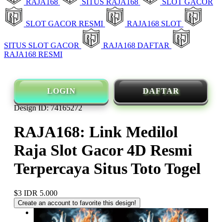
RAJA168
SITUS RAJA168
SLOT GACOR
SLOT GACOR RESMI
RAJA168 SLOT
SITUS SLOT GACOR
RAJA168 DAFTAR
RAJA168 RESMI
LOGIN
DAFTAR
Design ID: 74165272
RAJA168: Link Medilol
Raja Slot Gacor 4D Resmi
Terpercaya Situs Toto Togel
$3
IDR 5.000
Create an account to favorite this design!