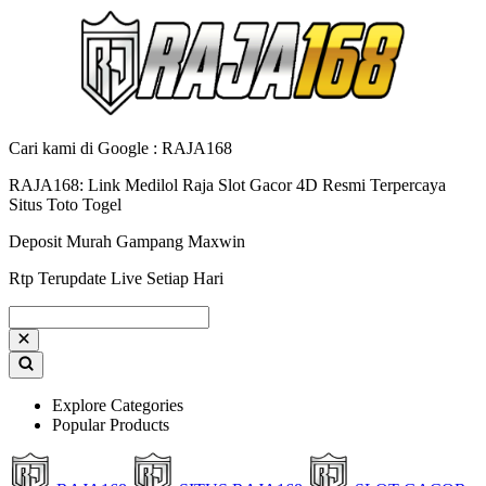
Cari kami di Google : RAJA168
RAJA168: Link Medilol Raja Slot Gacor 4D Resmi Terpercaya
Situs Toto Togel
Deposit Murah Gampang Maxwin
Rtp Terupdate Live Setiap Hari
Explore Categories
Popular Products