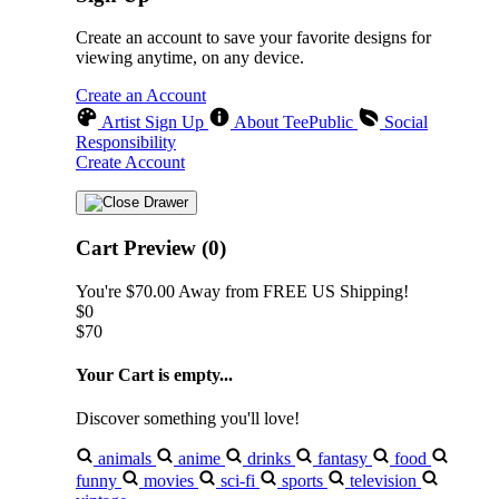
Create an account to save your favorite designs for
viewing anytime, on any device.
Create an Account
Artist Sign Up
About TeePublic
Social
Responsibility
Create Account
Cart Preview (0)
You're
$70.00
Away from
FREE US Shipping!
$0
$70
Your Cart is empty...
Discover something you'll love!
animals
anime
drinks
fantasy
food
funny
movies
sci-fi
sports
television