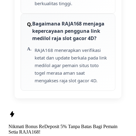
berkualitas tinggi.
Bagaimana RAJA168 menjaga
kepercayaan pengguna link
medilol raja slot gacor 4D?
RAJA168 menerapkan verifikasi
ketat dan update berkala pada link
medilol agar pemain situs toto
togel merasa aman saat
mengakses raja slot gacor 4D.
Nikmati
Bonus ReDeposit 5% Tanpa Batas
Bagi Pemain
Setia
RAJA168!